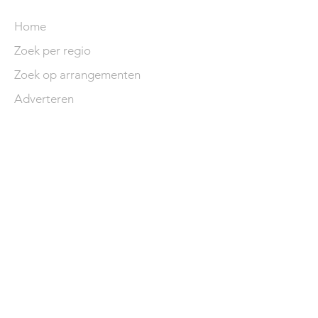
Home
Zoek per regio
Zoek op arrangementen
Adverteren
© 2025 Fietsvakanties in
Frankrijk
VARIA
Privacy & cookiebeleid
Algemene voorwaarden
Top Vakantiehuizen
Vakantiehuizen in Frankrijk