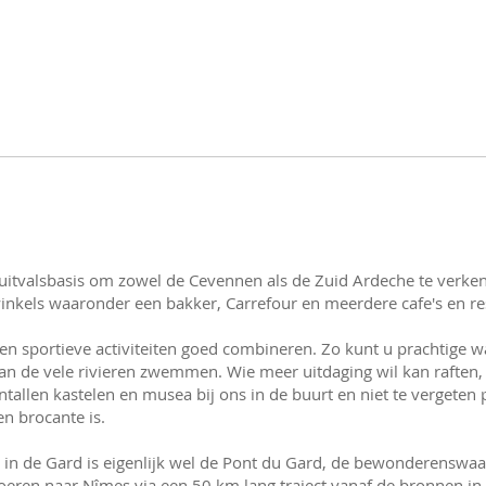
uitvalsbasis om zowel de Cevennen als de Zuid Ardeche te verken
winkels waaronder een bakker, Carrefour en meerdere cafe's en re
 en sportieve activiteiten goed combineren. Zo kunt u prachtige 
 de vele rivieren zwemmen. Wie meer uitdaging wil kan raften, 
entallen kastelen en musea bij ons in de buurt en niet te vergeten
en brocante is.
n de Gard is eigenlijk wel de Pont du Gard, de bewonderenswaa
eren naar Nîmes via een 50 km lang traject vanaf de bronnen in