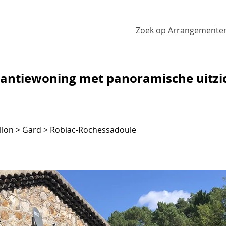
Zoek op Arrangemente
kantiewoning met panoramische uitzi
llon > Gard > Robiac-Rochessadoule