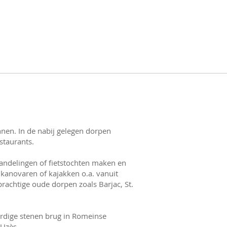
nen. In de nabij gelegen dorpen
staurants.
wandelingen of fietstochten maken en
kanovaren of kajakken o.a. vanuit
 prachtige oude dorpen zoals Barjac, St.
rdige stenen brug in Romeinse
 Uzès.