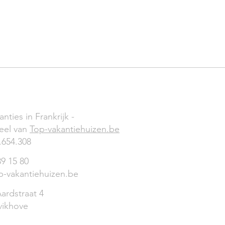
CT
anties in Frankrijk -
eel van
Top-vakantiehuizen.be
.654.308
89 15 80
p-vakantiehuizen.be
ardstraat 4
vikhove