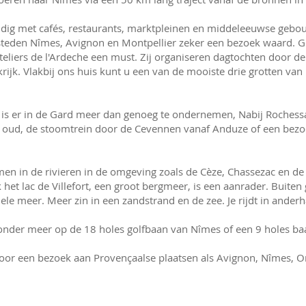
endig met cafés, restaurants, marktpleinen en middeleeuwse gebou
 steden Nîmes, Avignon en Montpellier zeker een bezoek waard. Ge
teliers de l'Ardeche een must. Zij organiseren dagtochten door d
jk. Vlakbij ons huis kunt u een van de mooiste drie grotten van 
n is er in de Gard meer dan genoeg te ondernemen, Nabij Rochessa
oud, de stoomtrein door de Cevennen vanaf Anduze of een bezoe
men in de rivieren in de omgeving zoals de Cèze, Chassezac en de 
 het lac de Villefort, een groot bergmeer, is een aanrader. Buit
e meer. Meer zin in een zandstrand en de zee. Je rijdt in anderh
 onder meer op de 18 holes golfbaan van Nîmes of een 9 holes baa
voor een bezoek aan Provençaalse plaatsen als Avignon, Nîmes, 