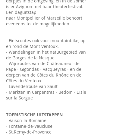
dorpjes in de omgeving, en in de zomer
is er Avignon met haar theaterfestival.
Een daguitstap
naar Montpellier of Marseille behoort
eveneens tot de mogelijkheden.
- Fietsroutes ook voor mountainbike, op
en rond de Mont Ventoux.
- Wandelingen in het natuurgebied van
de Gorges de la Nesque.
- Wijnroutes van de Châteauneuf-de-
Pape - Gigondas - Vacqueyras - en de
dorpen van de Côtes du Rhône en de
Côtes du Ventoux.
- Lavendelroute van Sault
- Markten in Carpentras - Bedoin - L'Isle
sur la Sorgue
TOERISTISCHE UITSTAPPEN
- Vaison-la-Romaine
- Fontaine-de-Vaucluse
- St.Remy-de-Provence