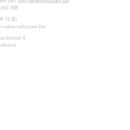
eel van
Top-vakantiehuizen.be
.654.308
89 15 80
p-vakantiehuizen.be
ardstraat 4
vikhove