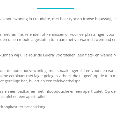
+32 49
akantiewoning la Fraudière, met haar typisch franse bouwstijl, in
es met familie, vrienden of kennissen of voor verplaatsingen voo
 bieden u een mooie afgesloten tuin aan met verwarmd zwembad e
unnen wij u 'le Tour de Guéra' voorstellen, een fiets- en wandel
noveerde oude hoevewoning, met smaak ingericht en voorzien van al
uime eetplaats met lager gelegen zithoek die uitgeeft op de tuin
gezellige bar, biljart en een tafelvoetbalspel.
ers en een badkamer met inloopdouche en een apart toilet. Op de 
tafel en een apart toilet.
roogkast ter beschikking.