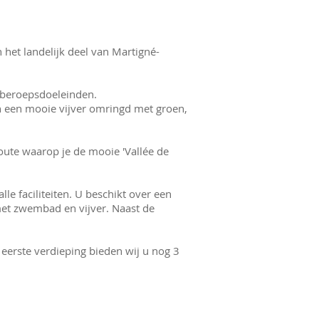
9 36 99 63
 het landelijk deel van Martigné-
r beroepsdoeleinden.
n een mooie vijver omringd met groen,
route waarop je de mooie 'Vallée de
le faciliteiten. U beschikt over een
 met zwembad en vijver. Naast de
eerste verdieping bieden wij u nog 3